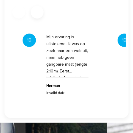
Mijn ervaring is
10
10
uitstekend. Ik was op
zoek naar een wetsuit,
maar heb geen
gangbare maat (lengte
2.10m). Eerst
telefonisch contact
gehad
Herman
Invalid date