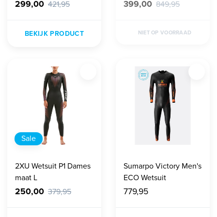
Wetsuit Heren
black/blue - DEMO
299,00
399,00
421,95
849,95
BEKIJK PRODUCT
NIET OP VOORRAAD
Sale
2XU Wetsuit P1 Dames
Sumarpo Victory Men's
maat L
ECO Wetsuit
250,00
779,95
379,95