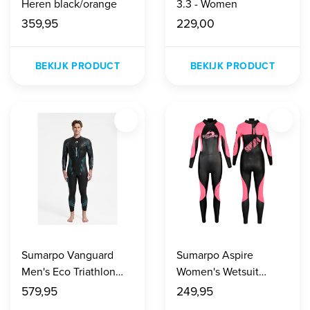
Heren black/orange
3.3 - Women
359,95
229,00
BEKIJK PRODUCT
BEKIJK PRODUCT
Sumarpo Vanguard
Sumarpo Aspire
Men's Eco Triathlon
Women's Wetsuit
Wetsuit Black/Blue
Black/pink
579,95
249,95