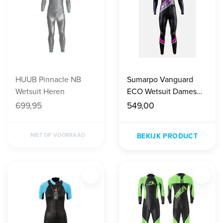
HUUB Pinnacle NB
Sumarpo Vanguard
Wetsuit Heren
ECO Wetsuit Dames
Paars
699,95
549,00
NIET OP VOORRAAD
BEKIJK PRODUCT