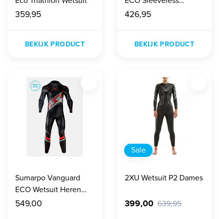
Eco Triathlon Wetsuit
ECO Sleeveless
Wetsuit Dames
359,95
426,95
BEKIJK PRODUCT
BEKIJK PRODUCT
Sale
Sumarpo Vanguard
2XU Wetsuit P2 Dames
ECO Wetsuit Heren
Red
549,00
399,00
639,95