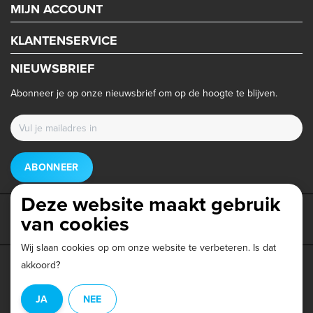
MIJN ACCOUNT
KLANTENSERVICE
NIEUWSBRIEF
Abonneer je op onze nieuwsbrief om op de hoogte te blijven.
ABONNEER
Deze website maakt gebruik
van cookies
Wij slaan cookies op om onze website te verbeteren. Is dat
akkoord?
Privacy beleid
|
Algemene voorwaarden
|
Disclaimer
|
JA
NEE
© Copyright 2026 - Triathlonwinkel.nl | Realisatie
InStijl Media