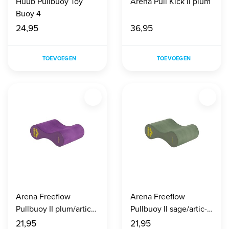
Huub Pullbuoy Toy
Arena Pull Kick II plum
Buoy 4
24,95
36,95
TOEVOEGEN
TOEVOEGEN
Arena Freeflow
Arena Freeflow
Pullbuoy II plum/artic-
Pullbuoy II sage/artic-
lime
lime
21,95
21,95