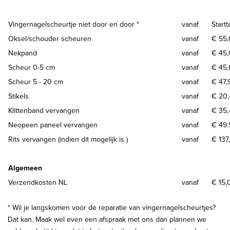
Vingernagelscheurtje niet door en door *
vanaf
Startt
Oksel/schouder scheuren
vanaf
€ 55,
Nekpand
vanaf
€ 45,
Scheur 0-5 cm
vanaf
€ 45,
Scheur 5 - 20 cm
vanaf
€ 47,
Stikels
vanaf
€ 20,
Klittenband vervangen
vanaf
€ 35,
Neopeen paneel vervangen
vanaf
€ 49.
Rits vervangen (indien dit mogelijk is )
vanaf
€ 137,
Algemeen
Verzendkosten NL
vanaf
€ 15,0
* Wil je langskomen voor de reparatie van vingernagelscheurtjes?
Dat kan. Maak wel even een afspraak met ons dan plannen we