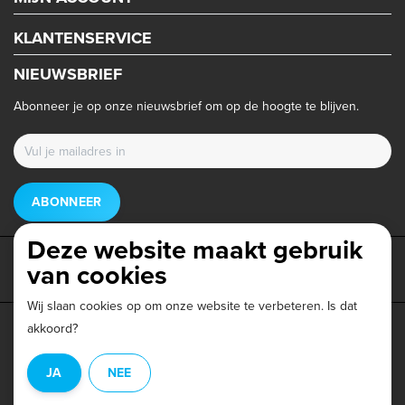
KLANTENSERVICE
NIEUWSBRIEF
Abonneer je op onze nieuwsbrief om op de hoogte te blijven.
ABONNEER
Deze website maakt gebruik
van cookies
Wij slaan cookies op om onze website te verbeteren. Is dat
akkoord?
Privacy beleid
|
Algemene voorwaarden
|
Disclaimer
|
JA
NEE
© Copyright 2026 - Triathlonwinkel.nl | Realisatie
InStijl Media