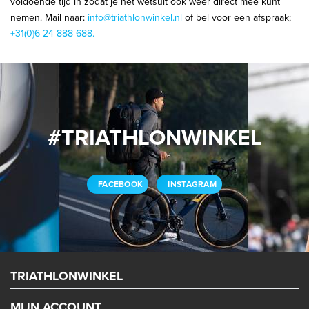
voldoende tijd in zodat je het wetsuit ook weer direct mee kunt
nemen. Mail naar:
info@triathlonwinkel.nl
of bel voor een afspraak;
+31(0)6 24 888 688.
#TRIATHLONWINKEL
FACEBOOK
INSTAGRAM
TRIATHLONWINKEL
MIJN ACCOUNT