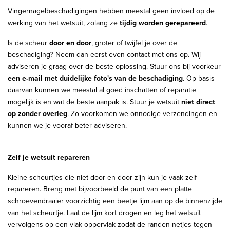
Vingernagelbeschadigingen hebben meestal geen invloed op de
werking van het wetsuit, zolang ze
tijdig worden gerepareerd
.
Is de scheur
door en door
, groter of twijfel je over de
beschadiging? Neem dan eerst even contact met ons op. Wij
adviseren je graag over de beste oplossing. Stuur ons bij voorkeur
een e-mail met duidelijke foto's van de beschadiging
. Op basis
daarvan kunnen we meestal al goed inschatten of reparatie
mogelijk is en wat de beste aanpak is. Stuur je wetsuit
niet direct
op zonder overleg
. Zo voorkomen we onnodige verzendingen en
kunnen we je vooraf beter adviseren.
Zelf je wetsuit repareren
Kleine scheurtjes die niet door en door zijn kun je vaak zelf
repareren. Breng met bijvoorbeeld de punt van een platte
schroevendraaier voorzichtig een beetje lijm aan op de binnenzijde
van het scheurtje. Laat de lijm kort drogen en leg het wetsuit
vervolgens op een vlak oppervlak zodat de randen netjes tegen