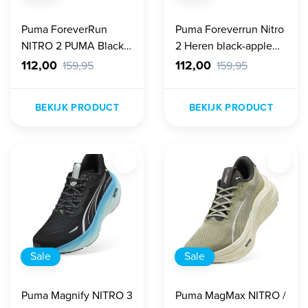
Puma ForeverRun
Puma Foreverrun Nitro
NITRO 2 PUMA Black-
2 Heren black-apple
Speed Blue Heren
sprtiz
112,00
112,00
159,95
159,95
BEKIJK PRODUCT
BEKIJK PRODUCT
Sale
Sale
Puma Magnify NITRO 3
Puma MagMax NITRO /