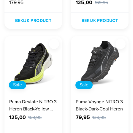
179,95
125,00
169,95
BEKIJK PRODUCT
BEKIJK PRODUCT
Sale
Sale
Puma Deviate NITRO 3
Puma Voyage NITRO 3
Heren Black-Yellow
Black-Dark-Coal Heren
Alert
125,00
79,95
169,95
139,95