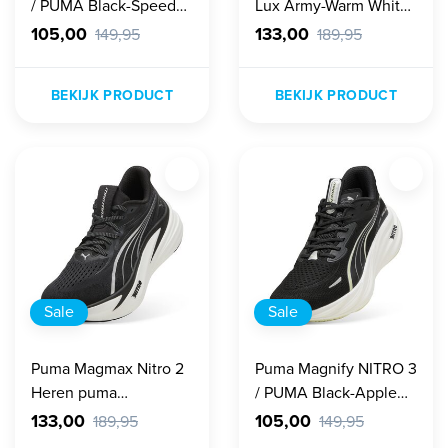
/ PUMA Black-Speed
Lux Army-Warm White-
Blue Heren
Dusky Gray Heren
105,00
133,00
149,95
189,95
BEKIJK PRODUCT
BEKIJK PRODUCT
Sale
Sale
Puma Magmax Nitro 2
Puma Magnify NITRO 3
Heren puma
/ PUMA Black-Apple
black/puma white
Spritz Heren
133,00
105,00
189,95
149,95