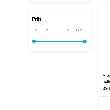
Prijs
€
€
Are
holi
394