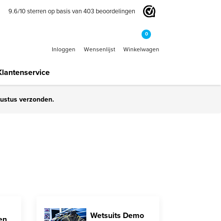
9.6
/
10
sterren op basis van
403
beoordelingen
0
Inloggen
Wensenlijst
Winkelwagen
Klantenservice
gustus verzonden.
Wetsuits Demo
en