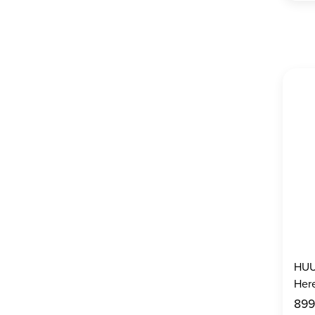
HUU
Her
899