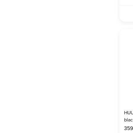
HUU
bla
359