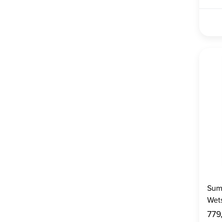
Sum
Wets
779