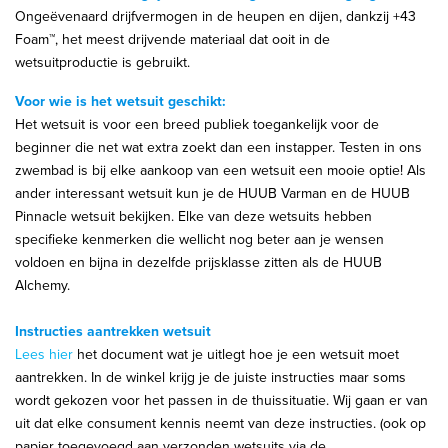
Ongeëvenaard drijfvermogen in de heupen en dijen, dankzij +43
Foam™, het meest drijvende materiaal dat ooit in de
wetsuitproductie is gebruikt.
Voor wie is het wetsuit geschikt:
Het wetsuit is voor een breed publiek toegankelijk voor de
beginner die net wat extra zoekt dan een instapper. Testen in ons
zwembad is bij elke aankoop van een wetsuit een mooie optie! Als
ander interessant wetsuit kun je de HUUB Varman en de HUUB
Pinnacle wetsuit bekijken. Elke van deze wetsuits hebben
specifieke kenmerken die wellicht nog beter aan je wensen
voldoen en bijna in dezelfde prijsklasse zitten als de HUUB
Alchemy.
Instructies aantrekken wetsuit
Lees hier
het document wat je uitlegt hoe je een wetsuit moet
aantrekken. In de winkel krijg je de juiste instructies maar soms
wordt gekozen voor het passen in de thuissituatie. Wij gaan er van
uit dat elke consument kennis neemt van deze instructies. (ook op
papier toegevoegd aan verzonden wetsuits via de