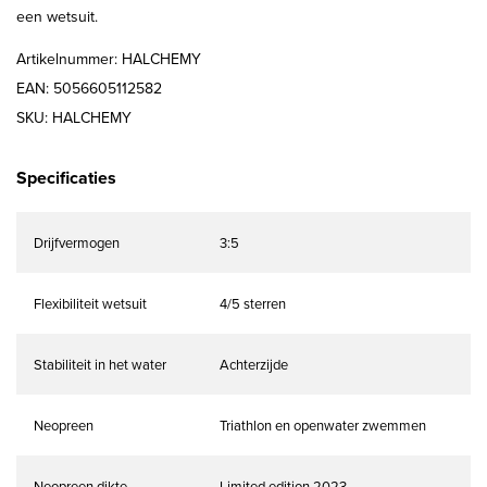
een wetsuit.
Artikelnummer: HALCHEMY
EAN: 5056605112582
SKU: HALCHEMY
Specificaties
Drijfvermogen
3:5
Flexibiliteit wetsuit
4/5 sterren
Stabiliteit in het water
Achterzijde
Neopreen
Triathlon en openwater zwemmen
Neopreen dikte
Limited edition 2023