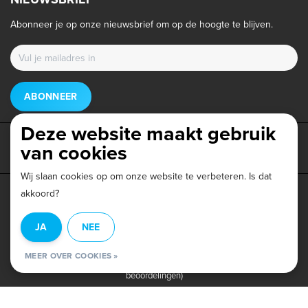
Abonneer je op onze nieuwsbrief om op de hoogte te blijven.
ABONNEER
Deze website maakt gebruik
van cookies
Wij slaan cookies op om onze website te verbeteren. Is dat
akkoord?
Privacy beleid
|
Algemene voorwaarden
|
Disclaimer
|
JA
NEE
© Copyright 2026 - Triathlonwinkel.nl | Realisatie
InStijl Media
MEER OVER COOKIES »
Beoordeling op
Webwinkel Keur
voor Triathlonwinkel: 9.6/10 (403
beoordelingen)