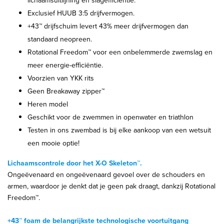
lichaamsuitlijning en slagefficiëntie.
Exclusief HUUB 3:5 drijfvermogen.
+43™ drijfschuim levert 43% meer drijfvermogen dan
standaard neopreen.
Rotational Freedom™ voor een onbelemmerde zwemslag en
meer energie-efficiëntie.
Voorzien van YKK rits
Geen Breakaway zipper™
Heren model
Geschikt voor de zwemmen in openwater en triathlon
Testen in ons zwembad is bij elke aankoop van een wetsuit
een mooie optie!
Lichaamscontrole door het X-O Skeleton™.
Ongeëvenaard en ongeëvenaard gevoel over de schouders en
armen, waardoor je denkt dat je geen pak draagt, dankzij Rotational
Freedom™.
+43™ foam de belangrijkste technologische voortuitgang