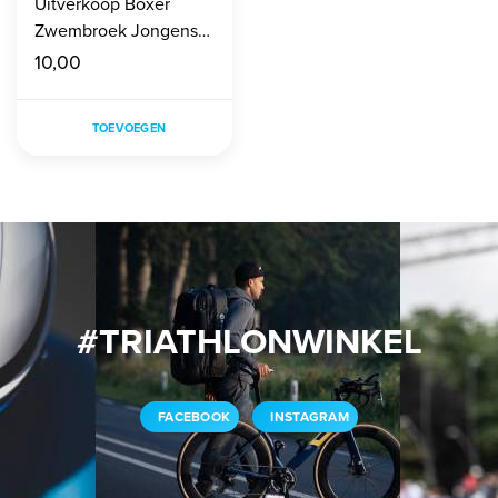
Uitverkoop Boxer
Zwembroek Jongens
maat 140
10,00
TOEVOEGEN
#TRIATHLONWINKEL
FACEBOOK
INSTAGRAM