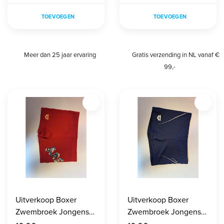
TOEVOEGEN
TOEVOEGEN
Meer dan 25 jaar ervaring
Gratis verzending in NL vanaf €
99,-
Uitverkoop Boxer
Uitverkoop Boxer
Zwembroek Jongens
Zwembroek Jongens
maat 140
maat 140