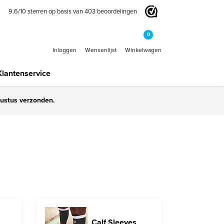
9.6
/
10
sterren op basis van
403
beoordelingen
0
Inloggen
Wensenlijst
Winkelwagen
Klantenservice
gustus verzonden.
Calf Sleeves