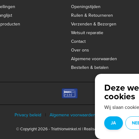
ellingen
Openingstijden
nglijst
Ruilen & Retourneren
k producten
Verzenden & Bezorgen
Wetsuit reparatie
Contact
Over ons
Algemene voorwaarden
Bestellen & betalen
Deze we
cookies
Wij slaan cooki
Privacy beleid
|
Algemene voorwaarden
|
Disclaimer
|
JA
NE
© Copyright 2026 - Triathlonwinkel.nl | Realisatie
InStijl Media