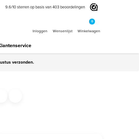
9.6
/
10
sterren op basis van
403
beoordelingen
0
Inloggen
Wensenlijst
Winkelwagen
Klantenservice
gustus verzonden.