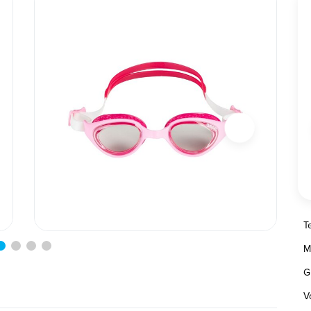
T
M
G
V