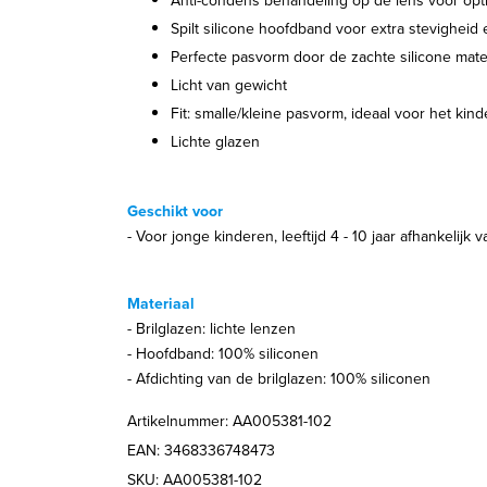
Anti-condens behandeling op de lens voor opti
Spilt silicone hoofdband voor extra stevigheid e
Perfecte pasvorm door de zachte silicone mate
Licht van gewicht
Fit: smalle/kleine pasvorm, ideaal voor het kind
Lichte glazen
Geschikt voor
- Voor jonge kinderen, leeftijd 4 - 10 jaar afhankelijk
Materiaal
- Brilglazen: lichte lenzen
- Hoofdband: 100% siliconen
- Afdichting van de brilglazen: 100% siliconen
Artikelnummer: AA005381-102
EAN: 3468336748473
SKU: AA005381-102