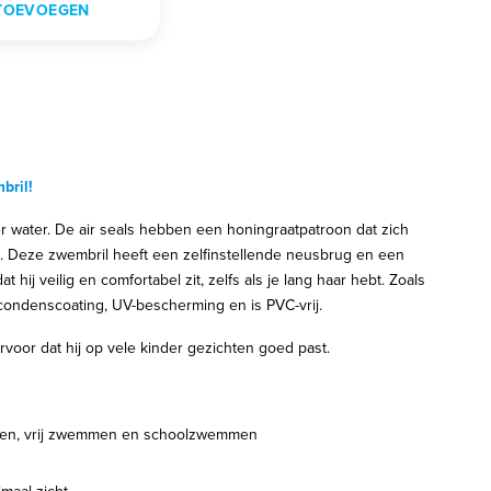
TOEVOEGEN
bril!
r water. De air seals hebben een honingraatpatroon dat zich
t. Deze zwembril heeft een zelfinstellende neusbrug en een
t hij veilig en comfortabel zit, zelfs als je lang haar hebt. Zoals
icondenscoating, UV-bescherming en is PVC-vrij.
voor dat hij op vele kinder gezichten goed past.
men, vrij zwemmen en schoolzwemmen