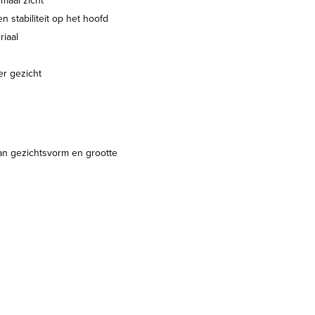
maal zicht
n stabiliteit op het hoofd
riaal
er gezicht
 van gezichtsvorm en grootte