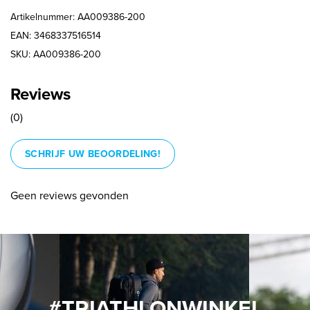
Artikelnummer: AA009386-200
EAN: 3468337516514
SKU: AA009386-200
Reviews
(0)
SCHRIJF UW BEOORDELING!
Geen reviews gevonden
#TRIATHLONWINKEL