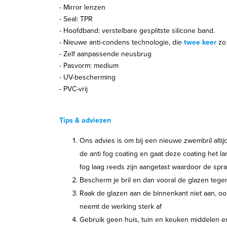
- Mirror lenzen
- Seal: TPR
- Hoofdband: verstelbare gesplitste silicone band.
- Nieuwe anti-condens technologie, die
twee keer
zo 
- Zelf aanpassende neusbrug
- Pasvorm: medium
- UV-bescherming
- PVC-vrij
Tips & adviezen
Ons advies is om bij een nieuwe zwembril altij
de anti fog coating en gaat deze coating het la
fog laag reeds zijn aangetast waardoor de spra
Bescherm je bril en dan vooral de glazen tege
Raak de glazen aan de binnenkant niet aan, o
neemt de werking sterk af
Gebruik geen huis, tuin en keuken middelen 