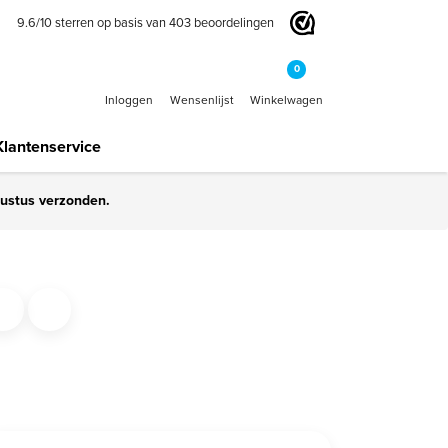
9.6
/
10
sterren op basis van
403
beoordelingen
0
Inloggen
Wensenlijst
Winkelwagen
Klantenservice
gustus verzonden.