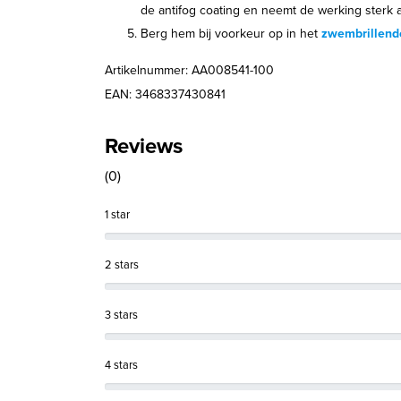
de antifog coating en neemt de werking sterk a
Berg hem bij voorkeur op in het
zwembrillend
Artikelnummer: AA008541-100
EAN: 3468337430841
Reviews
(0)
1 star
2 stars
3 stars
4 stars