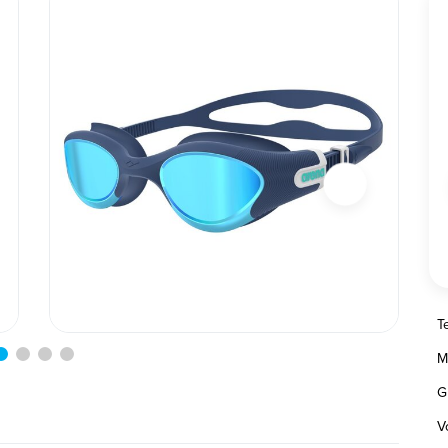
T
M
G
V