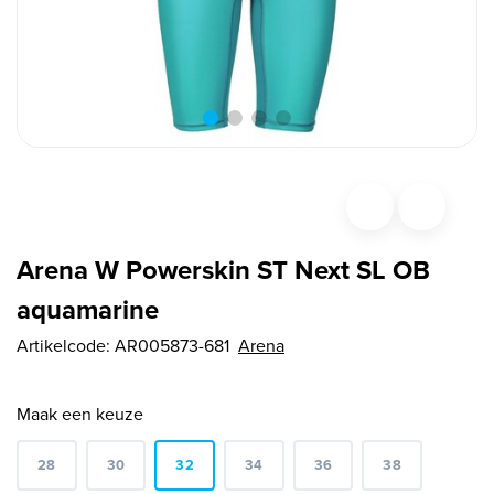
Arena W Powerskin ST Next SL OB
aquamarine
Artikelcode:
AR005873-681
Arena
Maak een keuze
28
30
32
34
36
38