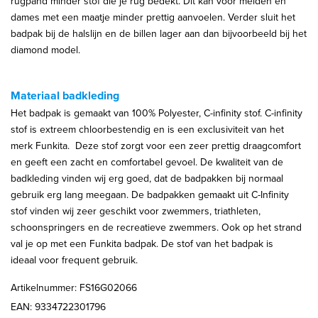
rugpand minder stof die je rug bedekt. Dit kan voor meiden en
dames met een maatje minder prettig aanvoelen. Verder sluit het
badpak bij de halslijn en de billen lager aan dan bijvoorbeeld bij het
diamond model.
Materiaal badkleding
Het badpak is gemaakt van 100% Polyester, C-infinity stof. C-infinity
stof is extreem chloorbestendig en is een exclusiviteit van het
merk Funkita. Deze stof zorgt voor een zeer prettig draagcomfort
en geeft een zacht en comfortabel gevoel. De kwaliteit van de
badkleding vinden wij erg goed, dat de badpakken bij normaal
gebruik erg lang meegaan. De badpakken gemaakt uit C-Infinity
stof vinden wij zeer geschikt voor zwemmers, triathleten,
schoonspringers en de recreatieve zwemmers. Ook op het strand
val je op met een Funkita badpak. De stof van het badpak is
ideaal voor frequent gebruik.
Artikelnummer: FS16G02066
EAN: 9334722301796