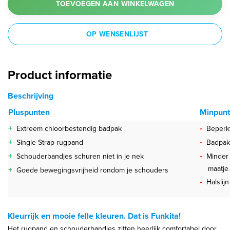
TOEVOEGEN AAN WINKELWAGEN
OP WENSENLIJST
Product informatie
Beschrijving
Pluspunten
Minpun
+
-
Extreem chloorbestendig badpak
Beperkt
+
-
Single Strap rugpand
Badpak
+
-
Schouderbandjes schuren niet in je nek
Minder 
maatje 
+
Goede bewegingsvrijheid rondom je schouders
-
Halslij
Kleurrijk en mooie felle kleuren. Dat is Funkita!
Het rugpand en schouderbandjes zitten heerlijk comfortabel door