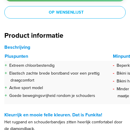
OP WENSENLIJST
Product informatie
Beschrijving
Pluspunten
Minpun
+
-
Extreem chloorbestendig
Beperkt
+
-
Elastisch zachte brede borstband voor een prettig
Bikini 
draagcomfort
-
Bikini 
+
Active sport model
-
Minder 
+
Goede bewegingsvrijheid rondom je schouders
maatje 
Kleurrijk en mooie felle kleuren. Dat is Funkita!
Het rugpand en schouderbandjes zitten heerlijk comfortabel door
de diamondback.