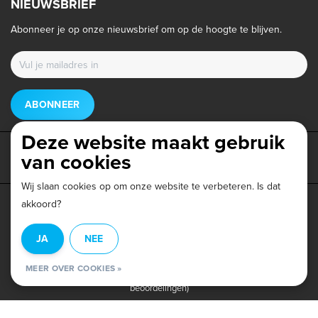
NIEUWSBRIEF
Abonneer je op onze nieuwsbrief om op de hoogte te blijven.
ABONNEER
Deze website maakt gebruik
van cookies
Wij slaan cookies op om onze website te verbeteren. Is dat
akkoord?
Privacy beleid
|
Algemene voorwaarden
|
Disclaimer
|
JA
NEE
© Copyright 2026 - Triathlonwinkel.nl | Realisatie
InStijl Media
MEER OVER COOKIES »
Beoordeling op
Webwinkel Keur
voor Triathlonwinkel: 9.6/10 (403
beoordelingen)