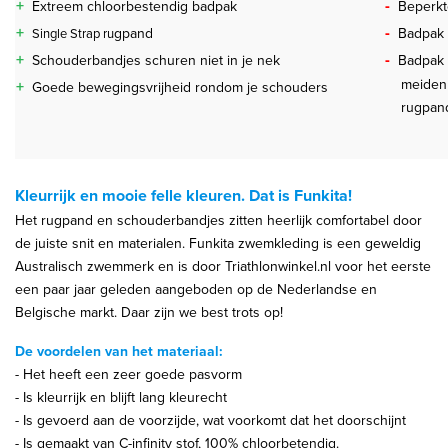
+
-
Extreem chloorbestendig badpak
Beperkt
+
-
gpand
Badpak 
Single Strap ru
+
-
Schouderbandjes schuren niet in je nek
Badpak 
meiden me
+
Goede bewegingsvrijheid rondom je schouders
rugpan
Kleurrijk en mooie felle kleuren. Dat is Funkita!
Het rugpand en schouderbandjes zitten heerlijk comfortabel door
de juiste snit en materialen. Funkita zwemkleding is een geweldig
Australisch zwemmerk en is door Triathlonwinkel.nl voor het eerste
een paar jaar geleden aangeboden op de Nederlandse en
Belgische markt. Daar zijn we best trots op!
De voordelen van het materiaal:
- Het heeft een zeer goede pasvorm
- Is kleurrijk en blijft lang kleurecht
- Is gevoerd aan de voorzijde, wat voorkomt dat het doorschijnt
- Is gemaakt van C-infinity stof, 100% chloorbetendig.