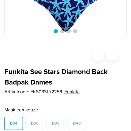
Funkita See Stars Diamond Back
Badpak Dames
Artikelcode:
FKS033L72256
Funkita
Maak een keuze
D34
D36
D38
D40