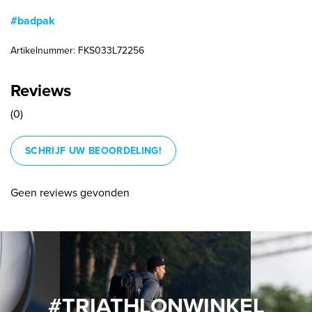
#badpak
Artikelnummer: FKS033L72256
Reviews
(0)
SCHRIJF UW BEOORDELING!
Geen reviews gevonden
#TRIATHLONWINKEL