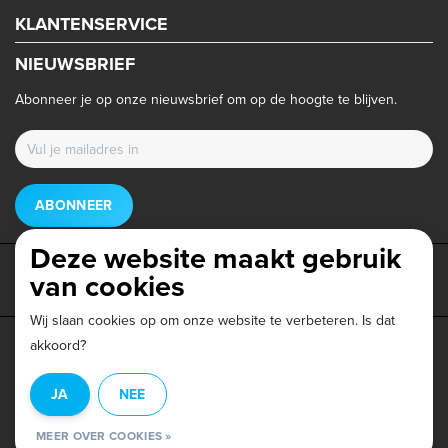
KLANTENSERVICE
NIEUWSBRIEF
Abonneer je op onze nieuwsbrief om op de hoogte te blijven.
ABONNEER
Deze website maakt gebruik
van cookies
Wij slaan cookies op om onze website te verbeteren. Is dat
akkoord?
Privacy beleid
|
Algemene voorwaarden
|
Disclaimer
|
JA
NEE
© Copyright 2026 - Triathlonwinkel.nl | Realisatie
InStijl Media
MEER OVER COOKIES »
Beoordeling op
Webwinkel Keur
voor Triathlonwinkel: 9.6/10 (403