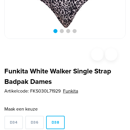
Funkita White Walker Single Strap
Badpak Dames
Artikelcode:
FKS030L71929
Funkita
Maak een keuze
D34
D36
D38