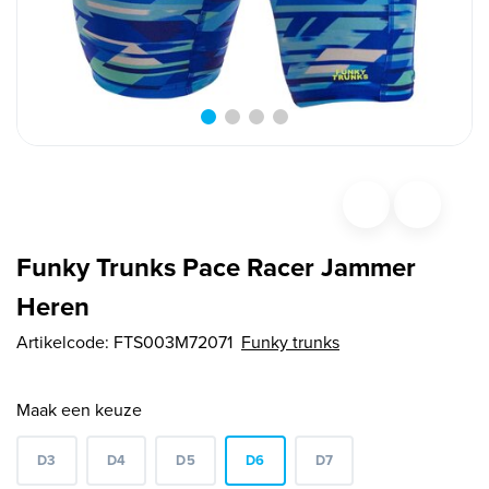
Funky Trunks Pace Racer Jammer
Heren
Artikelcode:
FTS003M72071
Funky trunks
Maak een keuze
D3
D4
D5
D6
D7