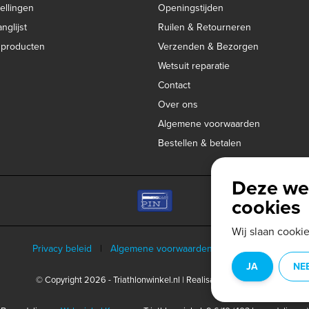
ellingen
Openingstijden
nglijst
Ruilen & Retourneren
k producten
Verzenden & Bezorgen
Wetsuit reparatie
Contact
Over ons
Algemene voorwaarden
Bestellen & betalen
Deze we
cookies
Wij slaan cooki
Privacy beleid
|
Algemene voorwaarden
|
Disclaimer
|
JA
NE
© Copyright 2026 - Triathlonwinkel.nl | Realisatie
InStijl Media