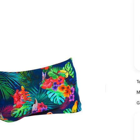
T
M
G