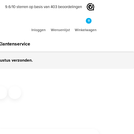
9.6
/
10
sterren op basis van
403
beoordelingen
0
Inloggen
Wensenlijst
Winkelwagen
Klantenservice
gustus verzonden.