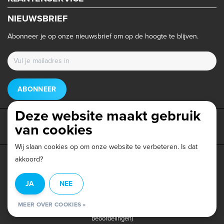
NIEUWSBRIEF
Abonneer je op onze nieuwsbrief om op de hoogte te blijven.
ABONNEER
Deze website maakt gebruik
van cookies
Wij slaan cookies op om onze website te verbeteren. Is dat
akkoord?
Privacy beleid
|
Algemene voorwaarden
|
Disclaimer
|
JA
NEE
© Copyright 2026 - Triathlonwinkel.nl | Realisatie
InStijl Media
MEER OVER COOKIES »
Beoordeling op
Webwinkel Keur
voor Triathlonwinkel: 9.6/10 (403
beoordelingen)