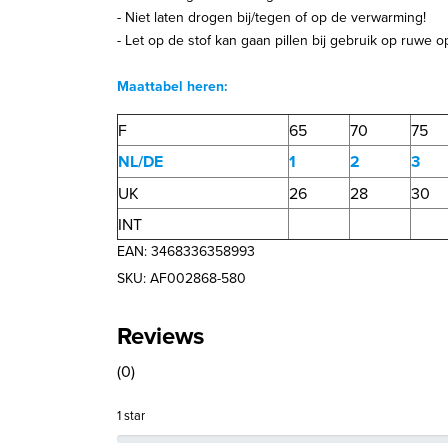
- Niet laten drogen bij/tegen of op de verwarming!
- Let op de stof kan gaan pillen bij gebruik op ruwe o
Maattabel heren:
F
65
70
75
NL/DE
1
2
3
UK
26
28
30
INT
EAN: 3468336358993
SKU: AF002868-580
Reviews
(0)
1 star