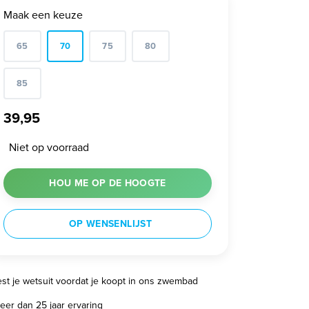
Maak een keuze
65
70
75
80
85
39,95
Niet op voorraad
HOU ME OP DE HOOGTE
OP WENSENLIJST
est je wetsuit voordat je koopt in ons zwembad
eer dan 25 jaar ervaring