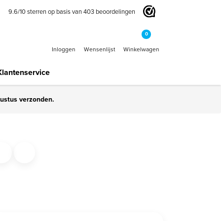
9.6
/
10
sterren op basis van
403
beoordelingen
0
Inloggen
Wensenlijst
Winkelwagen
Klantenservice
gustus verzonden.