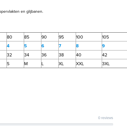
ppervlakten en glijbanen.
80
85
90
95
100
105
4
5
6
7
8
9
32
34
36
38
40
42
S
M
L
XL
XXL
3XL
0 reviews