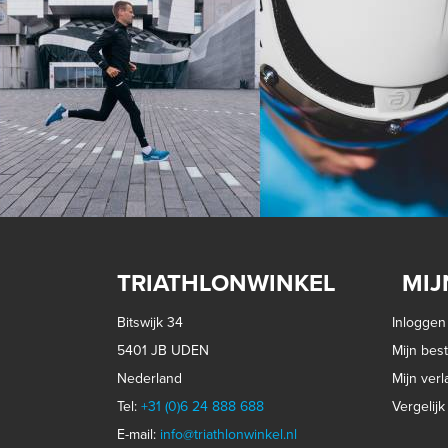
TRIATHLONWINKEL
MIJ
Bitswijk 34
Inloggen
5401 JB UDEN
Mijn best
Nederland
Mijn verla
Tel:
+31 (0)6 24 888 688
Vergelij
E-mail:
info@triathlonwinkel.nl