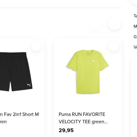
T
M
G
V
 Fav 2in1 Short M
Puma RUN FAVORITE
ren
VELOCITY TEE green
Heren
29,95