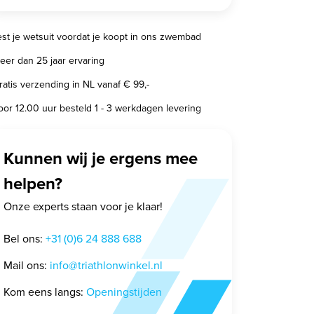
est je wetsuit voordat je koopt in ons zwembad
eer dan 25 jaar ervaring
ratis verzending in NL vanaf € 99,-
oor 12.00 uur besteld 1 - 3 werkdagen levering
Kunnen wij je ergens mee
helpen?
Onze experts staan voor je klaar!
Bel ons:
+31 (0)6 24 888 688
GATO NEON LED
GATO WATERPROOF
Mail ons:
info@triathlonwinkel.nl
ARMBAND
SPORT BELT
Kom eens langs:
Openingstijden
19,95
14,95