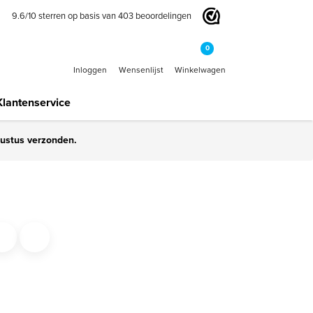
9.6
/
10
sterren op basis van
403
beoordelingen
0
Inloggen
Wensenlijst
Winkelwagen
Klantenservice
gustus verzonden.