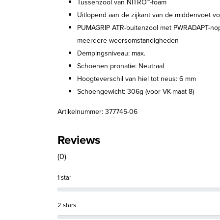
Tussenzool van NITRO™-foam
Uitlopend aan de zijkant van de middenvoet v
PUMAGRIP ATR-buitenzool met PWRADAPT-noppe
meerdere weersomstandigheden
Dempingsniveau: max.
Schoenen pronatie: Neutraal
Hoogteverschil van hiel tot neus: 6 mm
Schoengewicht: 306g (voor VK-maat 8)
Artikelnummer: 377745-06
Reviews
(0)
1 star
2 stars