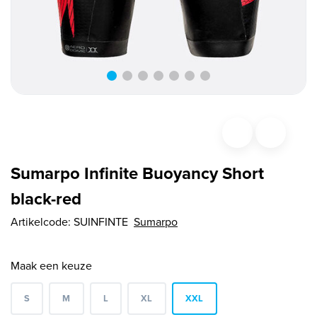
Sumarpo Infinite Buoyancy Short
black-red
Artikelcode:
SUINFINTE
Sumarpo
Maak een keuze
S
M
L
XL
XXL