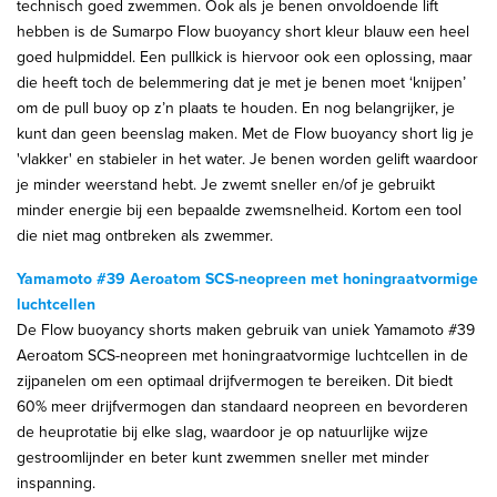
technisch goed zwemmen. Ook als je benen onvoldoende lift
hebben is de Sumarpo Flow buoyancy short kleur blauw een heel
goed hulpmiddel. Een pullkick is hiervoor ook een oplossing, maar
die heeft toch de belemmering dat je met je benen moet ‘knijpen’
om de pull buoy op z’n plaats te houden. En nog belangrijker, je
kunt dan geen beenslag maken. Met de Flow buoyancy short lig je
'vlakker' en stabieler in het water. Je benen worden gelift waardoor
je minder weerstand hebt. Je zwemt sneller en/of je gebruikt
minder energie bij een bepaalde zwemsnelheid. Kortom een tool
die niet mag ontbreken als zwemmer.
Yamamoto #39 Aeroatom SCS-neopreen met honingraatvormige
luchtcellen
De Flow buoyancy shorts maken gebruik van uniek Yamamoto #39
Aeroatom SCS-neopreen met honingraatvormige luchtcellen in de
zijpanelen om een ​​optimaal drijfvermogen te bereiken. Dit biedt
60% meer drijfvermogen dan standaard neopreen en bevorderen
de heuprotatie bij elke slag, waardoor je op natuurlijke wijze
gestroomlijnder en beter kunt zwemmen sneller met minder
inspanning.