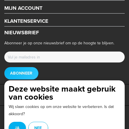
MIJN ACCOUNT
KLANTENSERVICE
NIEUWSBRIEF
Abonneer je op onze nieuwsbrief om op de hoogte te blijven.
ABONNEER
Deze website maakt gebruik
van cookies
Wij slaan cookies op om onze website te verbeteren. Is dat
akkoord?
Privacy beleid
|
Algemene voorwaarden
|
Disclaimer
|
JA
NEE
© Copyright 2026 - Triathlonwinkel.nl | Realisatie
InStijl Media