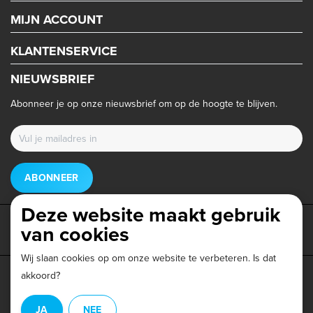
MIJN ACCOUNT
KLANTENSERVICE
NIEUWSBRIEF
Abonneer je op onze nieuwsbrief om op de hoogte te blijven.
ABONNEER
Deze website maakt gebruik
van cookies
Wij slaan cookies op om onze website te verbeteren. Is dat
akkoord?
Privacy beleid
|
Algemene voorwaarden
|
Disclaimer
|
JA
NEE
© Copyright 2026 - Triathlonwinkel.nl | Realisatie
InStijl Media