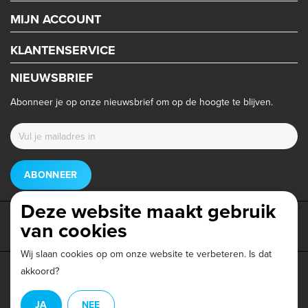
MIJN ACCOUNT
KLANTENSERVICE
NIEUWSBRIEF
Abonneer je op onze nieuwsbrief om op de hoogte te blijven.
ABONNEER
Deze website maakt gebruik
van cookies
Wij slaan cookies op om onze website te verbeteren. Is dat
akkoord?
Privacy beleid
|
Algemene voorwaarden
|
Disclaimer
|
JA
NEE
© Copyright 2026 - Triathlonwinkel.nl | Realisatie
InStijl Media