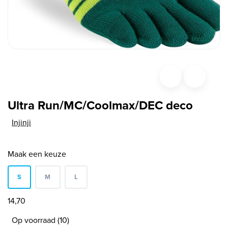
Ultra Run/MC/Coolmax/DEC deco
Injinji
Maak een keuze
S
M
L
14,70
Op voorraad (10)