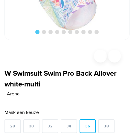
W Swimsuit Swim Pro Back Allover
white-multi
Arena
Maak een keuze
28
30
32
34
36
38