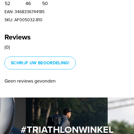
52
46
50
EAN: 3468336744185
SKU: AF005032-810
Reviews
(0)
SCHRIJF UW BEOORDELING!
Geen reviews gevonden
#TRIATHLONWINKEL