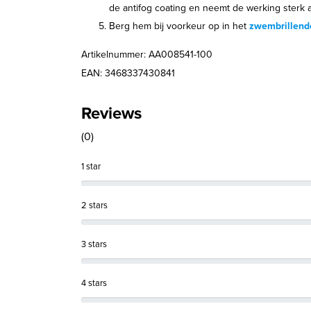
de antifog coating en neemt de werking sterk a
Berg hem bij voorkeur op in het
zwembrillend
Artikelnummer: AA008541-100
EAN: 3468337430841
Reviews
(0)
1 star
2 stars
3 stars
4 stars