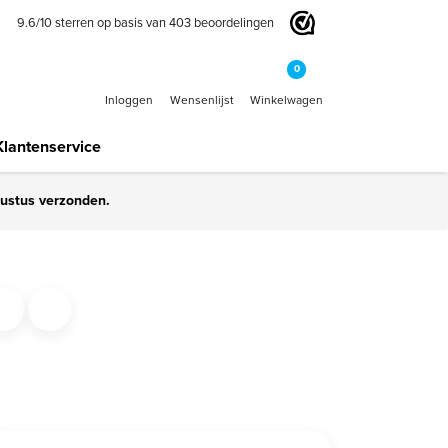
9.6
/
10
sterren op basis van
403
beoordelingen
0
Inloggen
Wensenlijst
Winkelwagen
Klantenservice
gustus verzonden.