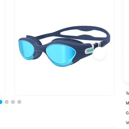
T
M
G
V