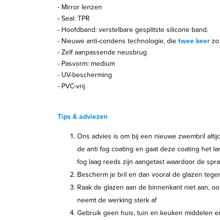
- Mirror lenzen
- Seal: TPR
- Hoofdband: verstelbare gesplitste silicone band.
- Nieuwe anti-condens technologie, die
twee keer
zo 
- Zelf aanpassende neusbrug
- Pasvorm: medium
- UV-bescherming
- PVC-vrij
Tips & adviezen
Ons advies is om bij een nieuwe zwembril altij
de anti fog coating en gaat deze coating het la
fog laag reeds zijn aangetast waardoor de spra
Bescherm je bril en dan vooral de glazen tege
Raak de glazen aan de binnenkant niet aan, o
neemt de werking sterk af
Gebruik geen huis, tuin en keuken middelen 