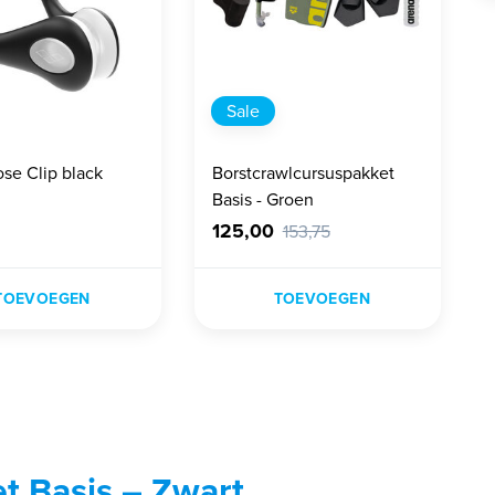
Sale
se Clip black
Borstcrawlcursuspakket
Basis - Groen
125,00
153,75
TOEVOEGEN
TOEVOEGEN
t Basis – Zwart