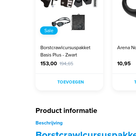
Sale
Borstcrawlcursuspakket
Arena No
Basis Plus - Zwart
153,00
10,95
194,65
TOEVOEGEN
Product informatie
Beschrijving
Borstcrawlcursuspakke