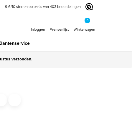
9.6
/
10
sterren op basis van
403
beoordelingen
0
Inloggen
Wensenlijst
Winkelwagen
Klantenservice
gustus verzonden.