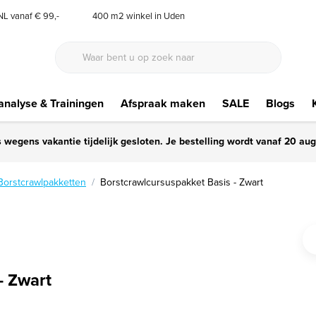
 NL vanaf € 99,-
400 m2 winkel in Uden
nalyse & Trainingen
Afspraak maken
SALE
Blogs
s wegens vakantie tijdelijk gesloten. Je bestelling wordt vanaf 20 au
Borstcrawlpakketten
Borstcrawlcursuspakket Basis - Zwart
- Zwart