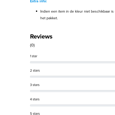
Extra info:
Indien een item in de kleur niet beschikbaar i
het pakket.
Reviews
(0)
1 star
2 stars
3 stars
4 stars
5 stars