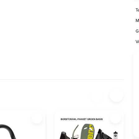
T
M
G
V