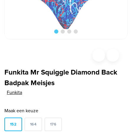
Funkita Mr Squiggle Diamond Back
Badpak Meisjes
Funkita
Maak een keuze
152
164
176