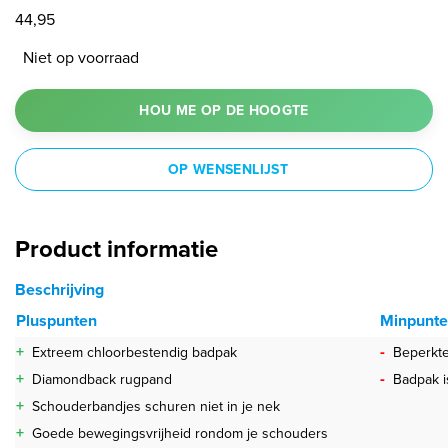
44,95
Niet op voorraad
HOU ME OP DE HOOGTE
OP WENSENLIJST
Product informatie
Beschrijving
Pluspunten
Minpunt
+
-
Extreem chloorbestendig badpak
Beperkte
+
-
Diamondback rugpand
Badpak i
+
Schouderbandjes schuren niet in je nek
+
Goede bewegingsvrijheid rondom je schouders