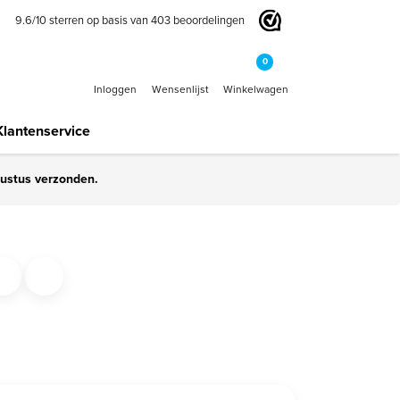
9.6
/
10
sterren op basis van
403
beoordelingen
0
Inloggen
Wensenlijst
Winkelwagen
Klantenservice
gustus verzonden.