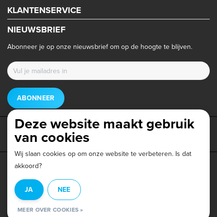
KLANTENSERVICE
NIEUWSBRIEF
Abonneer je op onze nieuwsbrief om op de hoogte te blijven.
ABONNEER
Deze website maakt gebruik
van cookies
Wij slaan cookies op om onze website te verbeteren. Is dat
akkoord?
Privacy beleid
|
Algemene voorwaarden
|
Disclaimer
|
JA
NEE
© Copyright 2026 - Triathlonwinkel.nl | Realisatie
InStijl Media
MEER OVER COOKIES »
Beoordeling op
Webwinkel Keur
voor Triathlonwinkel: 9.6/10 (403