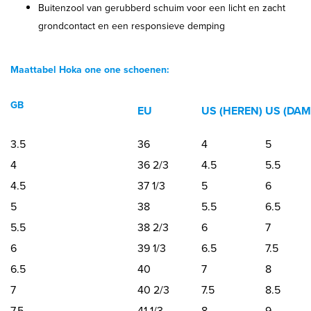
Buitenzool van gerubberd schuim voor een licht en zacht
grondcontact en een responsieve demping
Maattabel Hoka one one schoenen:
GB
EU
US (HEREN)
US (DAM
3.5
36
4
5
4
36 2/3
4.5
5.5
4.5
37 1/3
5
6
5
38
5.5
6.5
5.5
38 2/3
6
7
6
39 1/3
6.5
7.5
6.5
40
7
8
7
40 2/3
7.5
8.5
7.5
41 1/3
8
9