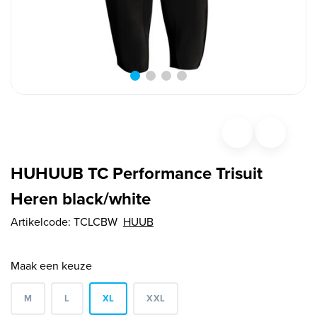
HUHUUB TC Performance Trisuit
Heren black/white
Artikelcode:
TCLCBW
HUUB
Maak een keuze
M
L
XL
XXL