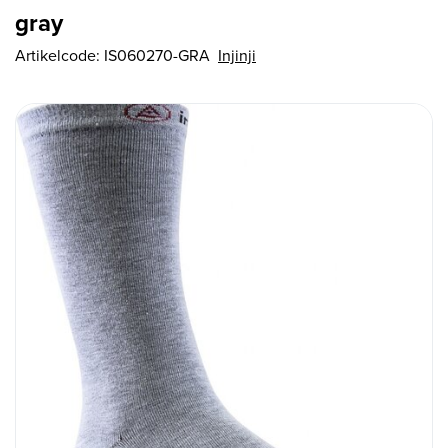
gray
Artikelcode:
IS060270-GRA
Injinji