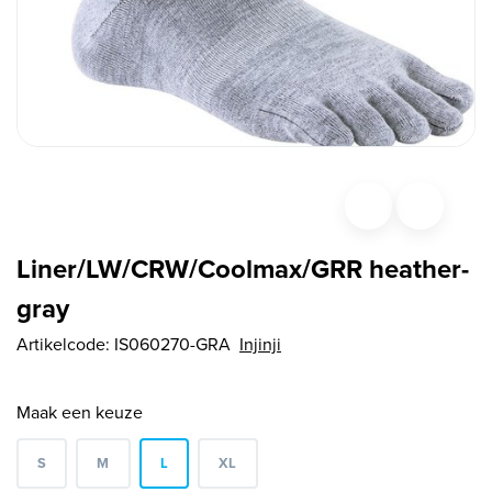
Liner/LW/CRW/Coolmax/GRR heather-
gray
Artikelcode:
IS060270-GRA
Injinji
Maak een keuze
S
M
L
XL