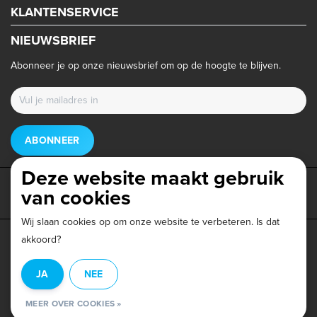
KLANTENSERVICE
NIEUWSBRIEF
Abonneer je op onze nieuwsbrief om op de hoogte te blijven.
ABONNEER
Deze website maakt gebruik
van cookies
Wij slaan cookies op om onze website te verbeteren. Is dat
akkoord?
Privacy beleid
|
Algemene voorwaarden
|
Disclaimer
|
JA
NEE
© Copyright 2026 - Triathlonwinkel.nl | Realisatie
InStijl Media
MEER OVER COOKIES »
Beoordeling op
Webwinkel Keur
voor Triathlonwinkel: 9.6/10 (403