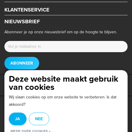
KLANTENSERVICE
NIEUWSBRIEF
Abonneer je op onze nieuwsbrief om op de hoogte te blijven.
ABONNEER
Deze website maakt gebruik
van cookies
Wij slaan cookies op om onze website te verbeteren. Is dat
akkoord?
Privacy beleid
|
Algemene voorwaarden
|
Disclaimer
|
JA
NEE
© Copyright 2026 - Triathlonwinkel.nl | Realisatie
InStijl Media
MEER OVER COOKIES »