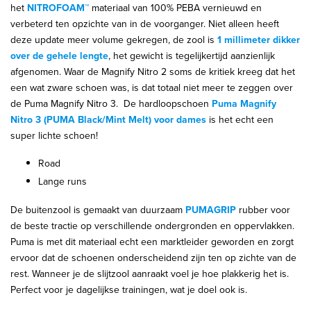
het
NITROFOAM™
materiaal van 100% PEBA vernieuwd en
verbeterd ten opzichte van in de voorganger. Niet alleen heeft
deze update meer volume gekregen, de zool is
1 millimeter dikker
over de gehele lengte
, het gewicht is tegelijkertijd aanzienlijk
afgenomen. Waar de Magnify Nitro 2 soms de kritiek kreeg dat het
een wat zware schoen was, is dat totaal niet meer te zeggen over
de Puma Magnify Nitro 3. De hardloopschoen
Puma Magnify
Nitro 3 (PUMA Black/Mint Melt) voor dames
is het echt een
super lichte schoen!
Road
Lange runs
De buitenzool is gemaakt van duurzaam
PUMAGRIP
rubber voor
de beste tractie op verschillende ondergronden en oppervlakken.
Puma is met dit materiaal echt een marktleider geworden en zorgt
ervoor dat de schoenen onderscheidend zijn ten op zichte van de
rest. Wanneer je de slijtzool aanraakt voel je hoe plakkerig het is.
Perfect voor je dagelijkse trainingen, wat je doel ook is.