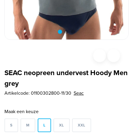
SEAC neopreen undervest Hoody Men
grey
Artikelcode:
01100302800-11/30
Seac
Maak een keuze
S
M
L
XL
XXL