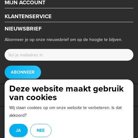
MIJN ACCOUNT
KLANTENSERVICE
NIEUWSBRIEF
Abonneer je op onze nieuwsbrief om op de hoogte te blijven.
ABONNEER
Deze website maakt gebruik
van cookies
Wij slaan cookies op om onze website te verbeteren. Is dat
akkoord?
Privacy beleid
|
Algemene voorwaarden
|
Disclaimer
|
JA
NEE
© Copyright 2026 - Triathlonwinkel.nl | Realisatie
InStijl Media