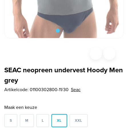
SEAC neopreen undervest Hoody Men
grey
Artikelcode:
01100302800-11/30
Seac
Maak een keuze
S
M
L
XL
XXL