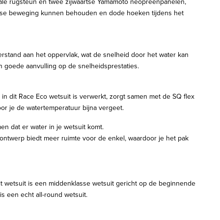
ntrale rugsteun en twee zijwaartse Yamamoto neopreenpanelen,
artse beweging kunnen behouden en dode hoeken tijdens het
stand aan het oppervlak, wat de snelheid door het water kan
 goede aanvulling op de snelheidsprestaties.
in dit Race Eco wetsuit is verwerkt, zorgt samen met de SQ flex
oor je de watertemperatuur bijna vergeet.
n dat er water in je wetsuit komt.
ntwerp biedt meer ruimte voor de enkel, waardoor je het pak
Dit wetsuit is een middenklasse wetsuit gericht op de beginnende
s een echt all-round wetsuit.