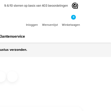
9.6
/
10
sterren op basis van
403
beoordelingen
0
Inloggen
Wensenlijst
Winkelwagen
Klantenservice
gustus verzonden.