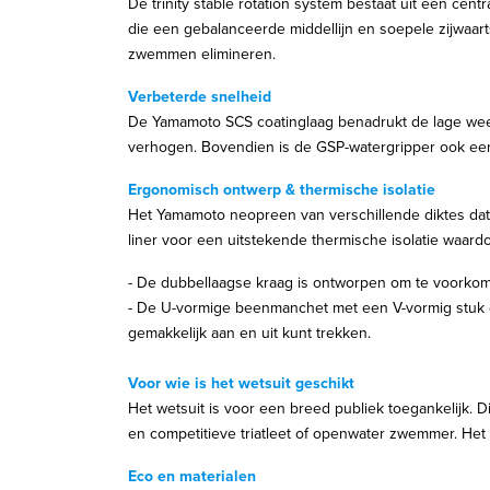
De trinity stable rotation system bestaat uit een ce
die een gebalanceerde middellijn en soepele zijwa
zwemmen elimineren.
Verbeterde snelheid
De Yamamoto SCS coatinglaag benadrukt de lage weer
verhogen. Bovendien is de GSP-watergripper ook een
Ergonomisch ontwerp & thermische isolatie
Het Yamamoto neopreen van verschillende diktes dat 
liner voor een uitstekende thermische isolatie waard
- De dubbellaagse kraag is ontworpen om te voorkome
- De U-vormige beenmanchet met een V-vormig stuk o
gemakkelijk aan en uit kunt trekken.
Voor wie is het wetsuit geschikt
Het wetsuit is voor een breed publiek toegankelijk. 
en competitieve triatleet of openwater zwemmer. Het i
Eco en materialen