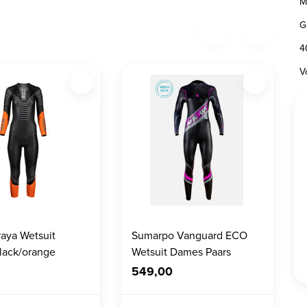
M
G
4
V
aya Wetsuit
Sumarpo Vanguard ECO
lack/orange
Wetsuit Dames Paars
549,00