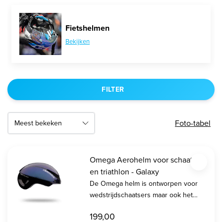
Fietshelmen
Bekijken
FILTER
Foto-tabel
Omega Aerohelm voor schaatsen
en triathlon - Galaxy
De Omega helm is ontworpen voor
wedstrijdschaatsers maar ook het
perfecte aero alternatief met unieke
199,00
eigenschappen voor wielrenners en