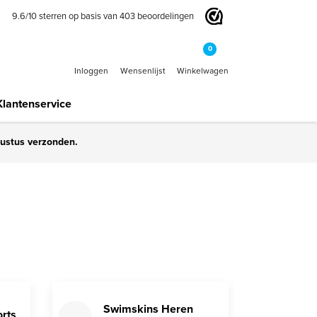
9.6
/
10
sterren op basis van
403
beoordelingen
0
Inloggen
Wensenlijst
Winkelwagen
Klantenservice
gustus verzonden.
Swimskins Heren
orts