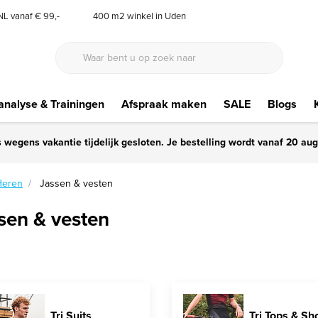
 NL vanaf € 99,-
400 m2 winkel in Uden
nalyse & Trainingen
Afspraak maken
SALE
Blogs
s wegens vakantie tijdelijk gesloten. Je bestelling wordt vanaf 20 au
Heren
Jassen & vesten
sen & vesten
Tri Suits
Tri Tops & Sh