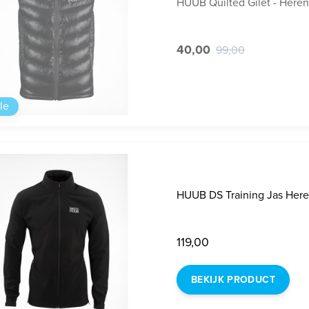
HUUB Quilted Gilet - Heren
40,00
99,00
le
HUUB DS Training Jas Her
119,00
BEKIJK PRODUCT