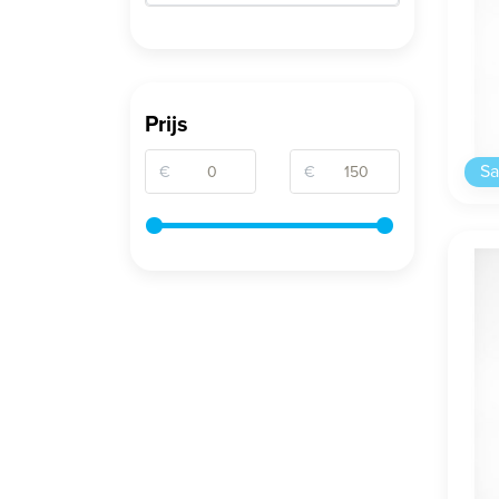
Prijs
Sa
€
€