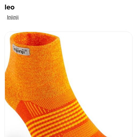
leo
Injinji