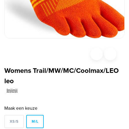
Womens Trail/MW/MC/Coolmax/LEO
leo
Injinji
Maak een keuze
XS/S
M/L