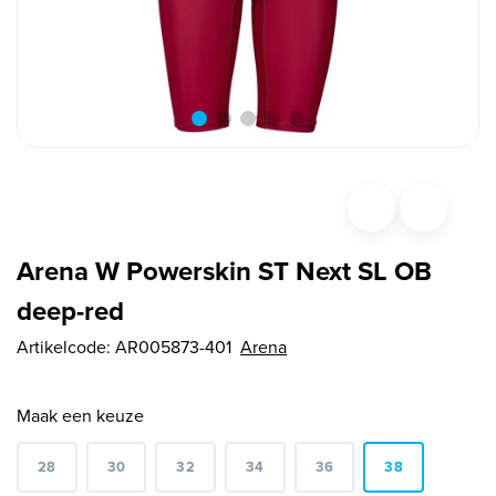
Arena W Powerskin ST Next SL OB
deep-red
Artikelcode:
AR005873-401
Arena
Maak een keuze
28
30
32
34
36
38