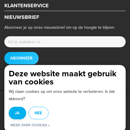
KLANTENSERVICE
NIEUWSBRIEF
Abonneer je op onze nieuwsbrief om op de hoogte te blijven.
ABONNEER
Deze website maakt gebruik
van cookies
Wij slaan cookies op om onze website te verbeteren. Is dat
akkoord?
Privacy beleid
|
Algemene voorwaarden
|
Disclaimer
|
JA
NEE
© Copyright 2026 - Triathlonwinkel.nl | Realisatie
InStijl Media
MEER OVER COOKIES »
Beoordeling op
Webwinkel Keur
voor Triathlonwinkel: 9.6/10 (403