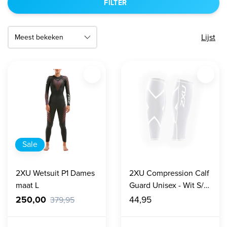
FILTER
Lijst
Sale
2XU Wetsuit P1 Dames
2XU Compression Calf
maat L
Guard Unisex - Wit S/
M en L
250,00
44,95
379,95