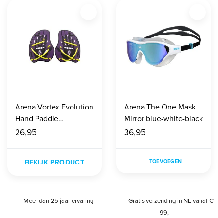
Arena Vortex Evolution
Arena The One Mask
Hand Paddle
Mirror blue-white-black
plum/artic-lime
26,95
36,95
BEKIJK PRODUCT
TOEVOEGEN
Meer dan 25 jaar ervaring
Gratis verzending in NL vanaf €
99,-