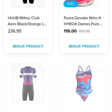
Sale
HUUB Mittsu Club
Puma Deviate Nitro 4
Aero Black/Orange LC
HYROX Dames Pure
Trisuit
Pink-white
236,95
119,00
169,95
BEKIJK PRODUCT
BEKIJK PRODUCT