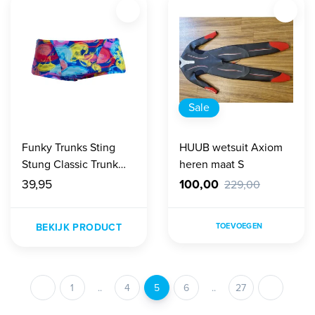
Sale
Funky Trunks Sting
HUUB wetsuit Axiom
Stung Classic Trunk
heren maat S
Heren
39,95
100,00
229,00
BEKIJK PRODUCT
TOEVOEGEN
1
..
4
5
6
..
27