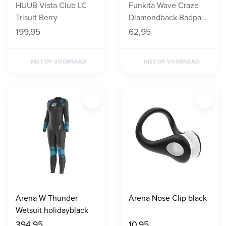
HUUB Vista Club LC
Funkita Wave Craze
Trisuit Berry
Diamondback Badpak
Dames
199,95
62,95
NIET OP VOORRAAD
NIET OP VOORRAAD
Arena W Thunder
Arena Nose Clip black
Wetsuit holidayblack
394,95
10,95