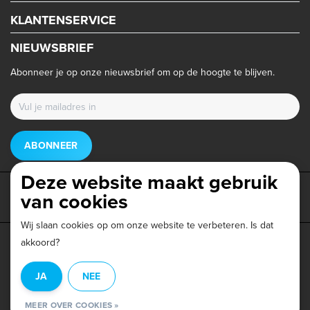
KLANTENSERVICE
NIEUWSBRIEF
Abonneer je op onze nieuwsbrief om op de hoogte te blijven.
ABONNEER
Deze website maakt gebruik
van cookies
Wij slaan cookies op om onze website te verbeteren. Is dat
akkoord?
Privacy beleid
|
Algemene voorwaarden
|
Disclaimer
|
JA
NEE
© Copyright 2026 - Triathlonwinkel.nl | Realisatie
InStijl Media
MEER OVER COOKIES »
Beoordeling op
Webwinkel Keur
voor Triathlonwinkel: 9.6/10 (403