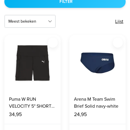
FILTER
Lijst
Puma W RUN
Arena M Team Swim
VELOCITY 5" SHORT
Brief Solid navy-white
TIGHT / PUMA Black
34,95
24,95