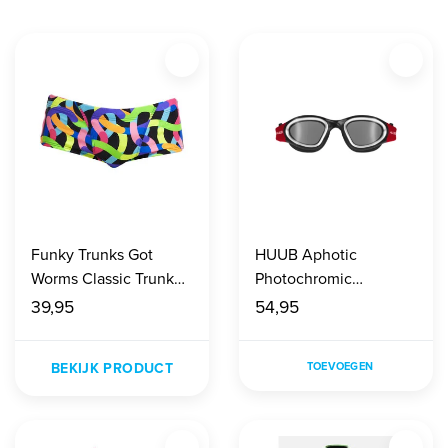
Funky Trunks Got
HUUB Aphotic
Worms Classic Trunk
Photochromic
Heren
black/red
39,95
54,95
BEKIJK PRODUCT
TOEVOEGEN