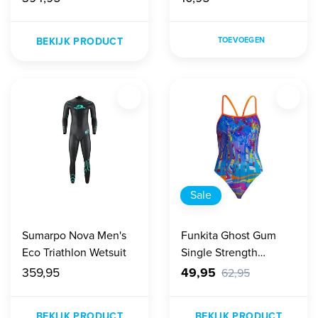
BEKIJK PRODUCT
TOEVOEGEN
Sale
Sumarpo Nova Men's
Funkita Ghost Gum
Eco Triathlon Wetsuit
Single Strength
Badpak Dames
359,95
49,95
62,95
BEKIJK PRODUCT
BEKIJK PRODUCT