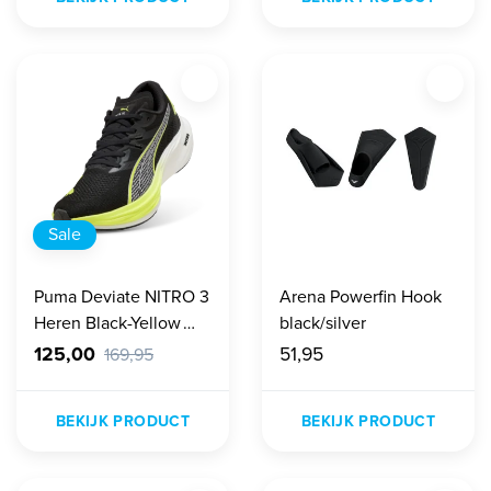
Sale
Puma Deviate NITRO 3
Arena Powerfin Hook
Heren Black-Yellow
black/silver
Alert
125,00
51,95
169,95
BEKIJK PRODUCT
BEKIJK PRODUCT