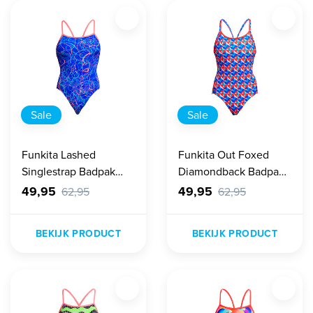
Sale
Sale
Funkita Lashed
Funkita Out Foxed
Singlestrap Badpak
Diamondback Badpak
Dames
Dames
49,95
49,95
62,95
62,95
BEKIJK PRODUCT
BEKIJK PRODUCT