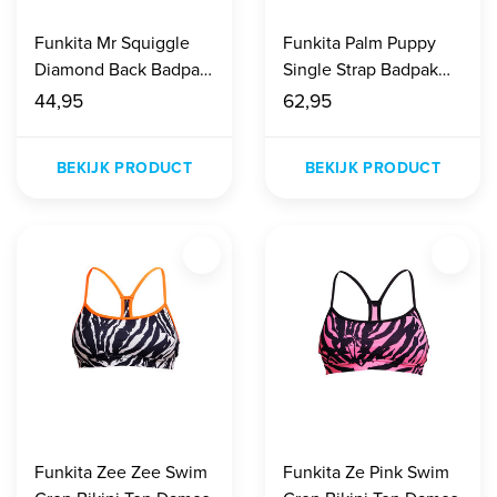
Funkita Mr Squiggle
Funkita Palm Puppy
Diamond Back Badpak
Single Strap Badpak
Meisjes
Dames
44,95
62,95
BEKIJK PRODUCT
BEKIJK PRODUCT
Funkita Zee Zee Swim
Funkita Ze Pink Swim