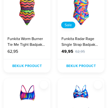
Sale
Funkita Worm Burner
Funkita Radar Rage
Tie Me Tight Badpak
Single Strap Badpak
Dames
Dames
62,95
49,95
62,95
BEKIJK PRODUCT
BEKIJK PRODUCT