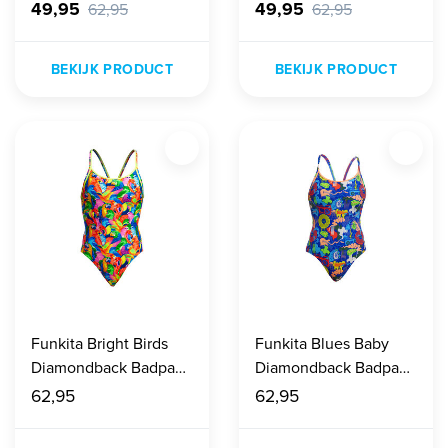
Dames
Dames
49,95
49,95
62,95
62,95
BEKIJK PRODUCT
BEKIJK PRODUCT
Funkita Bright Birds
Funkita Blues Baby
Diamondback Badpak
Diamondback Badpak
Dames
Dames
62,95
62,95