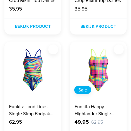
Crop Bikini Top Dames
Crop Bikini Top Dames
35,95
35,95
BEKIJK PRODUCT
BEKIJK PRODUCT
Sale
Funkita Land Lines
Funkita Happy
Single Strap Badpak
Highlander Single
Dames
Strap Badpak Dames
62,95
49,95
62,95